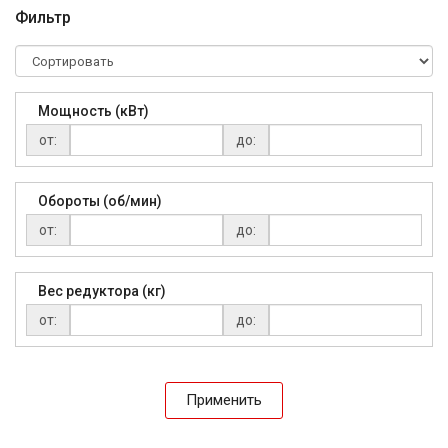
Фильтр
Мощность (кВт)
от:
до:
Обороты (об/мин)
от:
до:
Вес редуктора (кг)
от:
до:
Применить