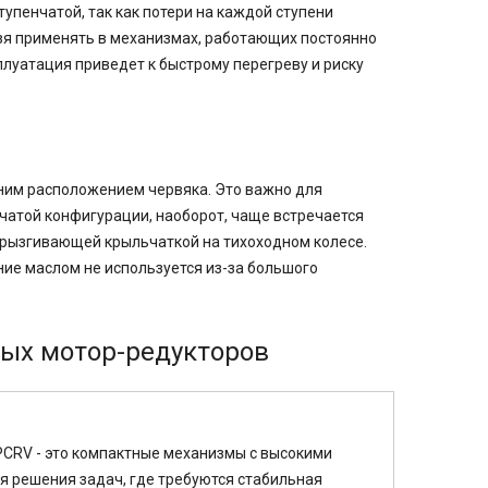
упенчатой, так как потери на каждой ступени
зя применять в механизмах, работающих постоянно
плуатация приведет к быстрому перегреву и риску
ним расположением червяка. Это важно для
чатой конфигурации, наоборот, чаще встречается
брызгивающей крыльчаткой на тихоходном колесе.
ние маслом не используется из-за большого
тых мотор-редукторов
CRV - это компактные механизмы с высокими
я решения задач, где требуются стабильная