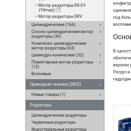
конфигур
Мотор-редукторы EN-EV
(Yilmaz)
(7)
одинаков
Мотор-редукторы DRV
под боль
воспламе
Цилиндрические
(166)
Соосно-цилиндрические мотор-
Осно
редукторы
(36)
Коническо-цилиндрические
мотор-редукторы
(63)
В одност
Цилиндро-конические
(32)
обеспече
Планетарные мотор-редукторы
верхнее 
(13)
Ресурс и
Волновые
гидродин
Приводная техника
(2825)
Новые товары
(1)
Редукторы
Цилиндрические редукторы
Червячные редукторы
Индустриальные редукторы