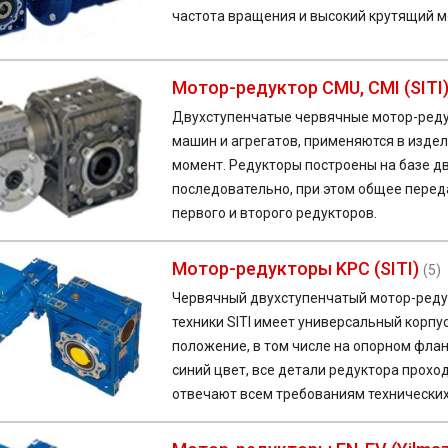
частота вращения и высокий крутящий м
Мотор-редуктор CMU, CMI (SITI
Двухступенчатые червячные мотор-реду
машин и агрегатов, применяются в издел
момент. Редукторы построены на базе д
последовательно, при этом общее перед
первого и второго редукторов.
Мотор-редукторы KPC (SITI)
(5)
Червячный двухступенчатый мотор-реду
техники SITI имеет универсальный корп
положение, в том числе на опорном флан
синий цвет, все детали редуктора прохо
отвечают всем требованиям технических