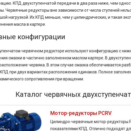
ацию. КПД двухступенчатой передачи в два раза ниже, чем одност
ы. Червячные редукторы вне зависимости от числа ступеней нель
шой нагрузкой. Их КПД меньше, чем у цилиндрических, и такая экс
нения масла в картере.
вные конфигурации
упенчатом червячном редукторе используют конфигурацию с ниж
ния смазки в частично заполненном маслом картере. В двухступен
расположение червяка. В этом случае смазка обеспечивается раз
 КПД при двух вариантах расположения одинаков. Полное заполне
амического сопротивления при вращении.
Каталог червячных двухступенча
Мотор-редукторы PCRV
Цилиндро-червячные мотор-редукторы P
показателями КПД. Отлично подходят дл