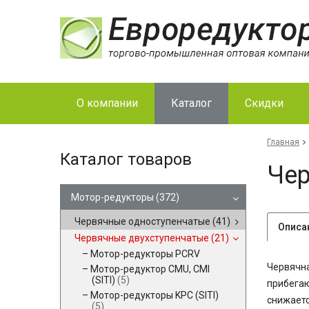
О компании
Каталог
Скидки
Главная
Каталог товаров
Чер
Мотор-редукторы
(372)
Червячные одноступенчатые
(41)
Описа
Червячные двухступенчатые
(21)
Мотор-редукторы PCRV
Червячна
Мотор-редуктор CMU, CMI
(SITI)
(5)
прибегаю
Мотор-редукторы KPC (SITI)
снижаетс
(5)