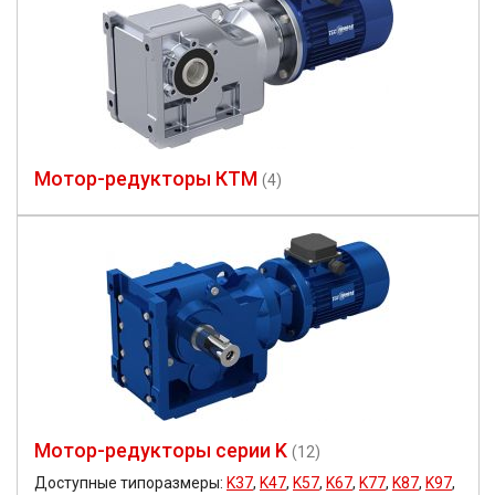
Мотор-редукторы КТМ
(4)
Мотор-редукторы серии K
(12)
Доступные типоразмеры:
K37
,
K47
,
K57
,
K67
,
K77
,
K87
,
K97
,