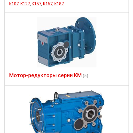
K107
,
K127
,
K157
,
K167
,
K187
Мотор-редукторы серии КМ
(5)