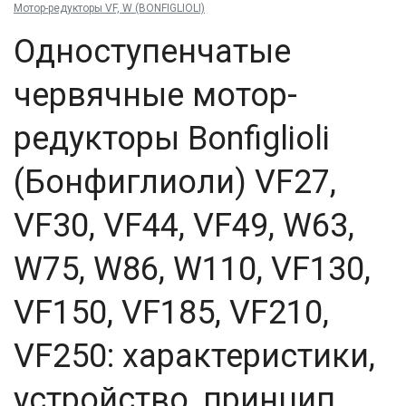
Мотор-редукторы VF, W (BONFIGLIOLI)
Одноступенчатые
червячные мотор-
редукторы Bonfiglioli
(Бонфиглиоли) VF27,
VF30, VF44, VF49, W63,
W75, W86, W110, VF130,
VF150, VF185, VF210,
VF250: характеристики,
устройство, принцип