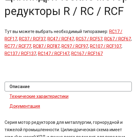
редукторы R / RC / RCF
Тут вы можете выбрать необходимый типоразмер:
RC17 /
RCF17
,
RC37 / RCF37
,
RC47 / RCF47
,
RC57 / RCF57
,
RC67 / RCF67
,
RC77 / RCF77
,
RC87 / RCF87
,
RC97 / RCF97
,
RC107 / RCF107
,
RC137 / RCF137
,
RC147 / RCF147
,
RC167 / RCF167
Описание
Технические характеристики
Документация
Серия мотор редукторов для металлургии, горнорудной и
тяжелой промышленности. Цилиндрическая схема имеет