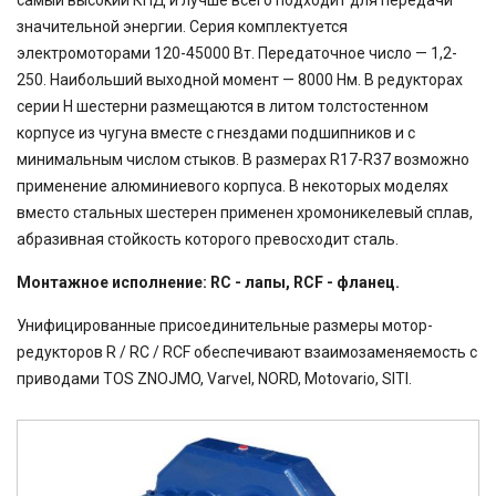
самый высокий КПД и лучше всего подходит для передачи
значительной энергии. Серия комплектуется
электромоторами 120-45000 Вт. Передаточное число — 1,2-
250. Наибольший выходной момент — 8000 Нм. В редукторах
серии Н шестерни размещаются в литом толстостенном
корпусе из чугуна вместе с гнездами подшипников и с
минимальным числом стыков. В размерах R17-R37 возможно
применение алюминиевого корпуса. В некоторых моделях
вместо стальных шестерен применен хромоникелевый сплав,
абразивная стойкость которого превосходит сталь.
Монтажное исполнение: RC - лапы, RCF - фланец.
Унифицированные присоединительные размеры мотор-
редукторов R / RC / RCF обеспечивают взаимозаменяемость с
приводами TOS ZNOJMO, Varvel, NORD, Motovario, SITI.