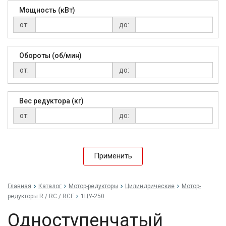
Мощность (кВт)
от:
до:
Обороты (об/мин)
от:
до:
Вес редуктора (кг)
от:
до:
Применить
Главная
Каталог
Мотор-редукторы
Цилиндрические
Мотор-
редукторы R / RC / RCF
1ЦУ-250
Одноступенчатый