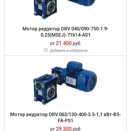
Мо­тор ре­дук­тор DRV 040/090-750-1.9-
0.25(MSEJ)-71b14-AS1
21 400
от
руб.
Добавить в избранное
Мо­тор ре­дук­тор DRV 063/130-400-3.5-1,1 кВт-В5-
FA-PS1
29 300
от
руб.