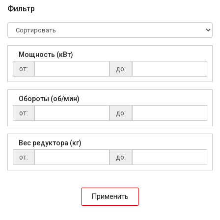
Фильтр
Мощность (кВт)
от:
до:
Обороты (об/мин)
от:
до:
Вес редуктора (кг)
от:
до:
Применить