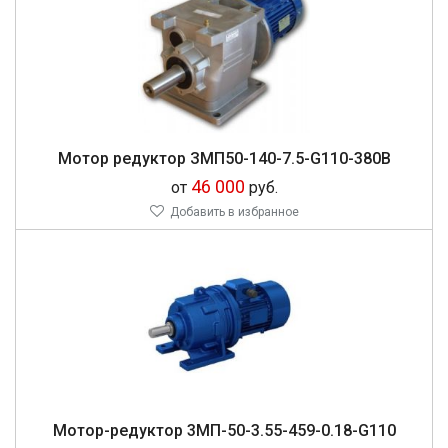
Мо­тор ре­дук­тор ЗМП50-140-7.5-G110-380В
46 000
от
руб.
Добавить в избранное
Мо­тор-ре­дук­тор 3МП-50-3.55-459-0.18-G110