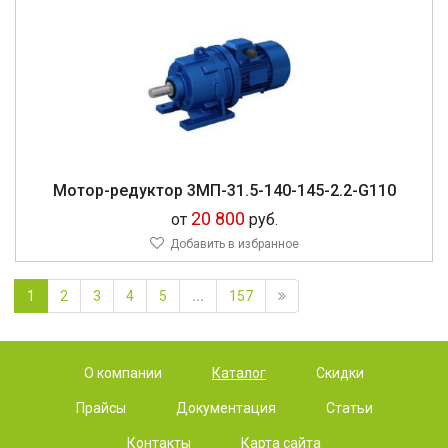
Мо­тор-ре­дук­тор 3МП-31.5-140-145-2.2-G110
20 800
от
руб.
Добавить в избранное
1
2
3
4
5
...
157
О компании
Каталог
Скидки
Прайсы
Документация
Статьи
Контакты
Карта сайта