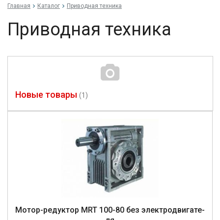
Главная
Каталог
Приводная техника
Приводная техника
Новые товары
(1)
Mо­тор-ре­дук­тор MRT 100-80 без элек­трод­ви­гате­