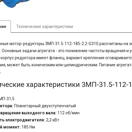
ние
Технические характеристики
ные мотор-редукторы 3МП-31.5-112-185-2.2-G310 рассчитаны на 
. Основные задачи агрегата - это понижение частоты вращения и
корпус редуктора имеет фланец, вариант крепления оговаривается
ия, может быть коническим или цилиндрическим. Питание агрегат
.
ические характеристики 3МП-31.5-112-1
МП-31,5
ктора:
Планетарный двухступенчатый
 вращения выходного вала:
112
об/мин
ь электродвигателя:
2
,2 кВт
й момент:
185
Нм