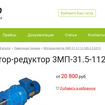
Выберите Ваш город
Прайсы
Документация
Статьи
Контакты
Каталог
Приводная техника
Мо­тор-ре­дук­тор 3МП-31.5-112-185-2.2-G310
тор-ре­дук­тор 3МП-31.5-11
20 800
от
руб.
Добавить в избранное