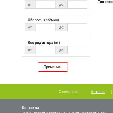
Тип эле
от:
до:
Обороты (об/мин)
от:
до:
Вес редуктора (кг)
от:
до:
Применить
О компании
Каталог
Контакты
344033, Россия, г. Ростов-на-Дону, ул. Портовая, д. 543