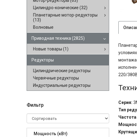
мотор-редукторы
(63)
Цилиндро-конические
(32)
Планетарные мотор-редукторы
(13)
Волновые
Описа
Приводная техника
(2825)
Планетар
Новые товары
(1)
условиях
монтажа 
Редукторы
исполнен
Цилиндрические редукторы
220/380В
Червячные редукторы
Индустриальные редукторы
Техн
Серия:
3
Фильтр
Тип реду
Частота
Мощност
Крутящи
Мощность (кВт)