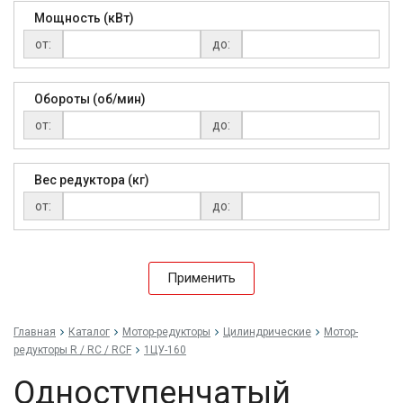
Мощность (кВт)
от:
до:
Обороты (об/мин)
от:
до:
Вес редуктора (кг)
от:
до:
Применить
Главная
Каталог
Мотор-редукторы
Цилиндрические
Мотор-
редукторы R / RC / RCF
1ЦУ-160
Одноступенчатый