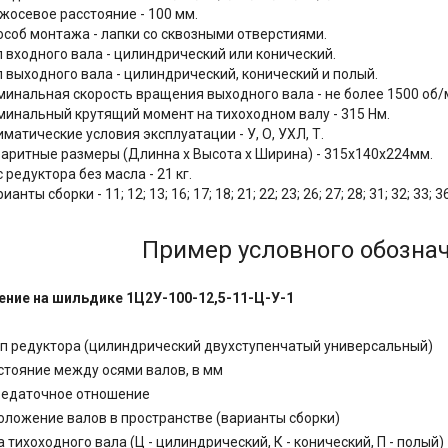
жосевое расстояние - 100 мм.
особ монтажа - лапки со сквозными отверстиями.
п входного вала - цилиндрический или конический.
п выходного вала - цилиндрический, конический и полый.
минальная скорость вращения выходного вала - не более 1500 об/
минальный крутящий момент на тихоходном валу - 315 Нм.
матические условия эксплуатации - У, О, УХЛ, Т.
баритные размеры (Длинна x Высота x Ширина) - 315х140х224мм.
 редуктора без масла - 21 кг.
ианты сборки - 11; 12; 13; 16; 17; 18; 21; 22; 23; 26; 27; 28; 31; 32; 33; 36
Пример условного обознач
ение на шильдике 1Ц2У-100-
12,5
-11-Ц-У-1
ип редуктора (цилиндрический двухступенчатый универсальный)
сстояние между осями валов, в мм
редаточное отношение
положение валов в пространстве (варианты сборки)
а тихоходного вала (Ц - цилиндрический, К - конический, П - полый)