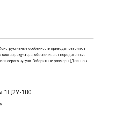
 Конструктивные особенности привода позволяют
е в состав редуктора, обеспечивают передаточные
 или серого чугуна. Габаритные размеры (Длинна x
ы 1Ц2У-100
а.