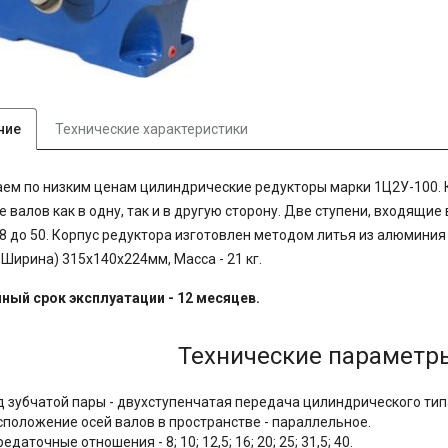
ние
Технические характеристики
ем по низким ценам цилиндрические редукторы марки 1Ц2У-100.
 валов как в одну, так и в другую сторону. Две ступени, входящи
 8 до 50. Корпус редуктора изготовлен методом литья из алюминия
 Ширина) 315х140х224мм, Масса - 21 кг.
ный срок эксплуатации - 12 месяцев.
Технические параметр
д зубчатой пары - двухступенчатая передача цилиндрического тип
сположение осей валов в пространстве - параллельное.
редаточные отношения -
8; 10; 12,5; 16; 20; 25; 31,5; 40.