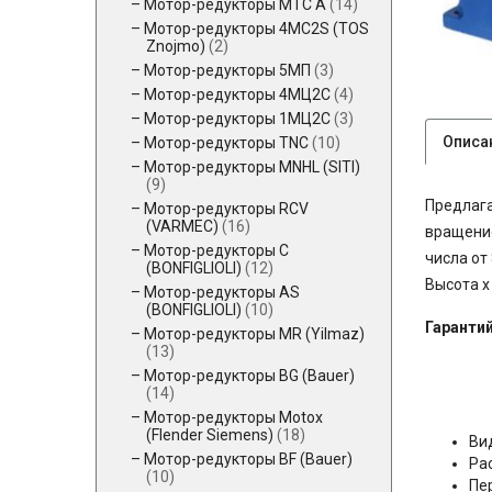
Мотор-редукторы MTC A
(14)
Мотор-редукторы 4MC2S (TOS
Znojmo)
(2)
Мотор-редукторы 5МП
(3)
Мотор-редукторы 4МЦ2С
(4)
Мотор-редукторы 1МЦ2С
(3)
Описа
Мотор-редукторы TNC
(10)
Мотор-редукторы MNHL (SITI)
(9)
Предлага
Мотор-редукторы RCV
(VARMEC)
(16)
вращение
Мотор-редукторы C
числа от
(BONFIGLIOLI)
(12)
Высота x
Мотор-редукторы AS
(BONFIGLIOLI)
(10)
Гарантий
Мотор-редукторы MR (Yilmaz)
(13)
Мотор-редукторы BG (Bauer)
(14)
Мотор-редукторы Motox
(Flender Siemens)
(18)
Ви
Мотор-редукторы BF (Bauer)
Ра
(10)
Пе