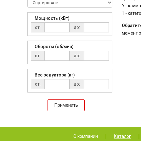
У - клим
1 - кате
Мощность (кВт)
Обратит
от:
до:
момент э
Обороты (об/мин)
от:
до:
Вес редуктора (кг)
от:
до:
Применить
О компании
Каталог