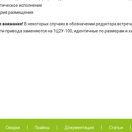
атическое исполнение
гория размещения
е внимание!
В некоторых случаях в обозначении редуктора встреч
ти привода заменяются на 1Ц2У-100, идентичные по размерам и х
Скидки
Прайсы
Документация
Статьи