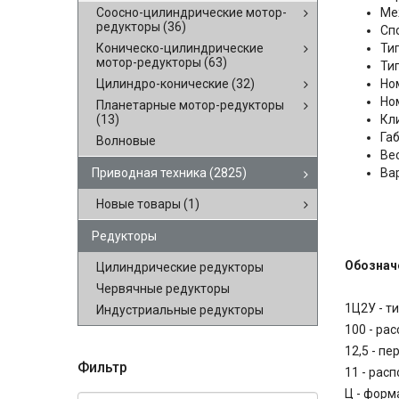
Ме
Соосно-цилиндрические мотор-
редукторы
(36)
Сп
Ти
Коническо-цилиндрические
мотор-редукторы
(63)
Ти
Но
Цилиндро-конические
(32)
Но
Планетарные мотор-редукторы
Кли
(13)
Га
Волновые
Вес
Вар
Приводная техника
(2825)
Новые товары
(1)
Редукторы
Обознач
Цилиндрические редукторы
Червячные редукторы
1Ц2У - т
Индустриальные редукторы
100 - ра
12,5
- пе
Фильтр
11 - рас
Ц - форм