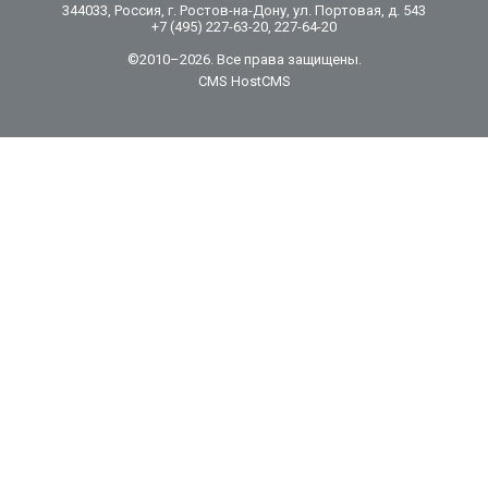
344033, Россия, г. Ростов-на-Дону, ул. Портовая, д. 543
+7 (495) 227-63-20, 227-64-20
©2010–2026. Все права защищены.
CMS HostCMS