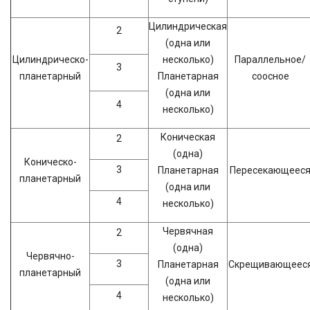
Цилиндрическая
2
(одна или
Цилиндрическо-
несколько)
Параллельное/
3
планетарный
Планетарная
соосное
(одна или
4
несколько)
Коническая
2
(одна)
Коническо-
3
Планетарная
Пересекающеес
планетарный
(одна или
4
несколько)
Червячная
2
(одна)
Червячно-
3
Планетарная
Скрещивающеес
планетарный
(одна или
4
несколько)