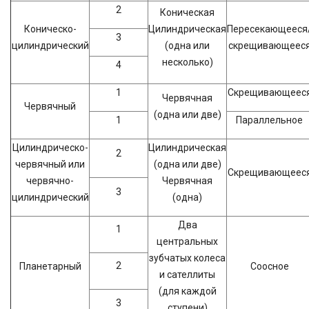
2
Коническая
Коническо-
Цилиндрическая
Пересекающееся
3
цилиндрический
(одна или
скрещивающеес
несколько)
4
1
Скрещивающеес
Червячная
Червячный
(одна или две)
1
Параллельное
Цилиндрическо-
Цилиндрическая
2
червячный или
(одна или две)
Скрещивающеес
червячно-
Червячная
3
цилиндрический
(одна)
Два
1
центральных
зубчатых колеса
2
Планетарный
Соосное
и сателлиты
(для каждой
3
ступени)