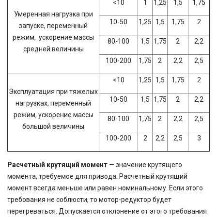
<10
1
1,25
1,5
1,75
Умеренная нагрузка при
10-50
1,25
1,5
1,75
2
запуске, переменный
режим, ускорение массы
80-100
1,5
1,75
2
2,2
средней величины
100-200
1,75
2
2,2
2,5
<10
1,25
1,5
1,75
2
Эксплуатация при тяжелых
10-50
1,5
1,75
2
2,2
нагрузках, переменный
режим, ускорение массы
80-100
1,75
2
2,2
2,5
большой величины
100-200
2
2,2
2,5
3
Расчетный крутящий момент
— значение крутящего
момента, требуемое для привода. Расчетный крутящий
момент всегда меньше или равен номинальному. Если этого
требования не соблюсти, то мотор-редуктор будет
перегреваться. Допускается отклонение от этого требования