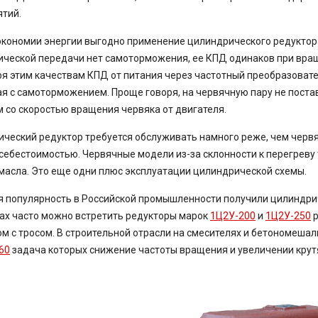
тий.
экономии энергии выгодно применение цилиндрического редуктор
ческой передачи нет самоторможения, ее КПД одинаков при враще
я этим качествам КПД от питания через частотный преобразовате
я с самоторможением. Проще говоря, на червячную пару не поста
 со скоростью вращения червяка от двигателя.
ческий редуктор требуется обслуживать намного реже, чем черв
 себестоимостью. Червячные модели из-за склонности к перегрев
масла. Это еще одни плюс эксплуатации цилиндрической схемы.
 популярность в Российской промышленности получили цилиндрич
ах часто можно встретить редукторы марок
1Ц2У-200
и
1Ц2У-250
р
м с тросом. В строительной отрасли на смесителях и бетономеш
60
задача которых снижение частоты вращения и увеличении кру