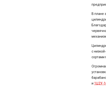
предприя
В плане 
цилиндри
Благодар
червячна
механизм
Цилиндри
с низкой
сортами 
Огромная
установк
барабано
и
1Ц2У-1