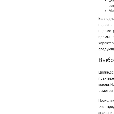
Оч
ред
Ме
Еще одни
персонал
параметр
промышле
характер
следующ
Выбо
Цилиндри
практике
масла. Н
осмотра,
Посколь
счет про
значение