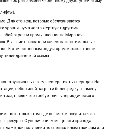
выше 200 раз, замены червячному двухступенчатому
лифты).
ма. Для станков, которые обслуживаются
ого уровня шума часто жертвуют другими
в любой отрасли промышленности. Мировая
к. Высокие показатели качества и оптимальные
ипов. К отечественным редукторам можно отнести
зу цилиндрической схемы.
 конструкционных схем шестеренчатых передач. На
уатации, небольшой нагрев и более редкую замену
н раз, после чего требует лишь периодического
именять только там, где он сможет окупиться за
кого ресурса. С увеличением мощности привода
гая, даже при получении по специальным тарифам для