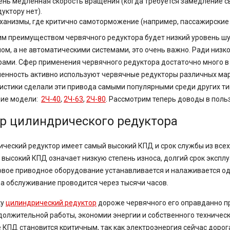
ень медленная скорость вращения (когда требуется замедление с
уктору нет).
ханизмы, где критично самоторможение (например, пассажирские 
м преимуществом червячного редуктора будет низкий уровень шу
ом, а не автоматическими системами, это очень важно. Ради низк
ами. Сфер применения червячного редуктора достаточно много 
нность активно используют червячные редукторы различных маро
истики сделали эти привода самыми популярными среди других т
ие модели:
2Ч-40
,
2Ч-63
,
2Ч-80
.
Рассмотрим теперь доводы в поль
р цилиндрического редуктора
ческий редуктор имеет самый высокий КПД и срок службы из всех
 высокий КПД означает низкую степень износа, долгий срок экспл
овое приводное оборудование устанавливается и налаживается оди
 а обслуживание проводится через тысячи часов.
ку
цилиндрический редуктор
дороже червячного его оправданно пр
должительной работы, экономии энергии и собственного техничес
 КПД становится критичным, так как электроэнергия сейчас доро