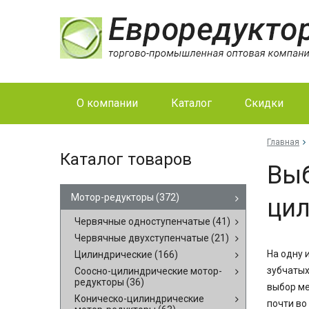
О компании
Каталог
Скидки
Главная
Каталог товаров
Выб
Мотор-редукторы
(372)
ци
Червячные одноступенчатые
(41)
Червячные двухступенчатые
(21)
На одну 
Цилиндрические
(166)
зубчатых
Соосно-цилиндрические мотор-
редукторы
(36)
выбор ме
Коническо-цилиндрические
почти во