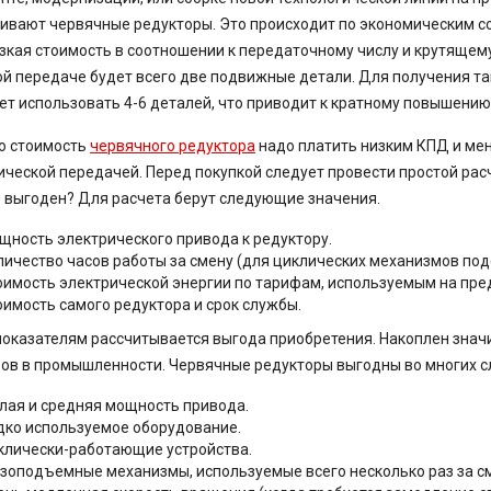
ивают червячные редукторы. Это происходит по экономическим со
зкая стоимость в соотношении к передаточному числу и крутящему
й передаче будет всего две подвижные детали. Для получения та
ет использовать 4-6 деталей, что приводит к кратному повышению
ю стоимость
червячного редуктора
надо платить низким КПД и мен
ческой передачей. Перед покупкой следует провести простой рас
 выгоден? Для расчета берут следующие значения.
щность электрического привода к редуктору.
личество часов работы за смену (для циклических механизмов по
оимость электрической энергии по тарифам, используемым на пре
оимость самого редуктора и срок службы.
показателям рассчитывается выгода приобретения. Накоплен зна
ов в промышленности. Червячные редукторы выгодны во многих с
лая и средняя мощность привода.
дко используемое оборудование.
клически-работающие устройства.
узоподъемные механизмы, используемые всего несколько раз за с