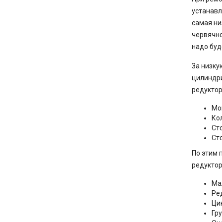
устанавл
самая ни
червячно
надо буд
За низку
цилиндри
редуктор
Мо
Ко
Ст
Ст
По этим 
редуктор
Ма
Ре
Ци
Гр