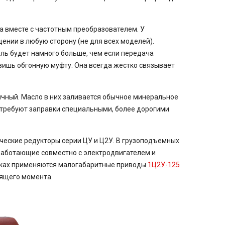
а вместе с частотным преобразователем. У
нии в любую сторону (не для всех моделей).
ль будет намного больше, чем если передача
вишь обгонную муфту. Она всегда жестко связывает
ячный. Масло в них заливается обычное минеральное
у требуют заправки специальными, более дорогими
еские редукторы серии ЦУ и Ц2У. В грузоподъемных
аботающие совместно с электродвигателем и
алках применяются малогабаритные приводы
1Ц2У-125
тящего момента.