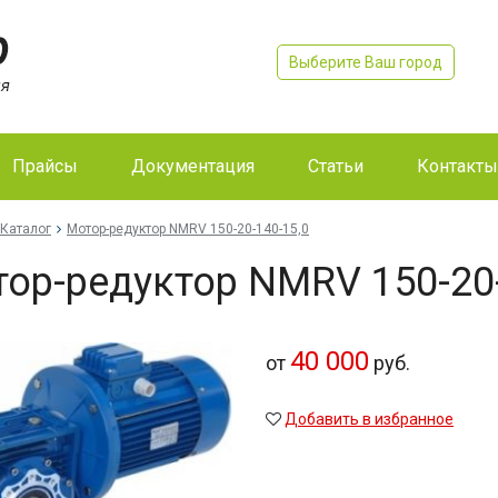
Выберите Ваш город
Прайсы
Документация
Статьи
Контакты
Каталог
Мо­тор-ре­дук­тор NMRV 150-20-140-15,0
тор-ре­дук­тор NMRV 150-20
40 000
от
руб.
Добавить в избранное