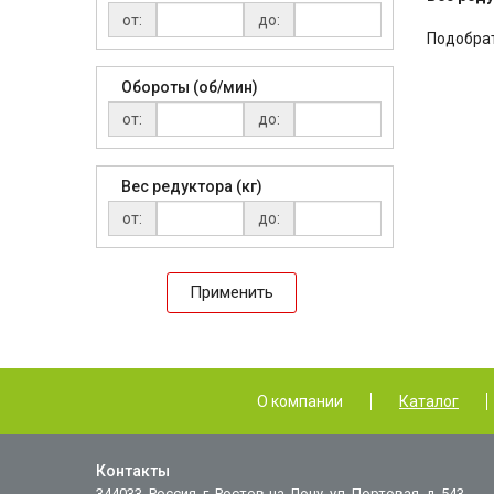
от:
до:
Подобрат
Обороты (об/мин)
от:
до:
Вес редуктора (кг)
от:
до:
Применить
О компании
Каталог
Контакты
344033, Россия, г. Ростов-на-Дону, ул. Портовая, д. 543