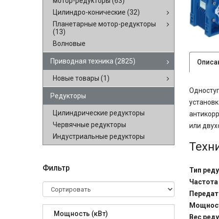
мотор-редукторы
(63)
Цилиндро-конические
(32)
Планетарные мотор-редукторы
(13)
Волновые
Приводная техника
(2825)
Описа
Новые товары
(1)
Одноступ
Редукторы
установк
Цилиндрические редукторы
антикорр
Червячные редукторы
или двух
Индустриальные редукторы
Техн
Фильтр
Тип ред
Частота
Передат
Мощност
Мощность (кВт)
Вес реду