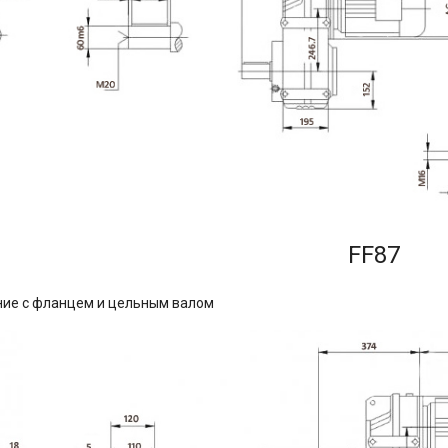
FF87
ние с фланцем и цельным валом