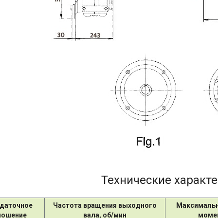
Технические характ
даточное
Частота вращения выходного
Максимальн
ношение
вала, об/мин
момен