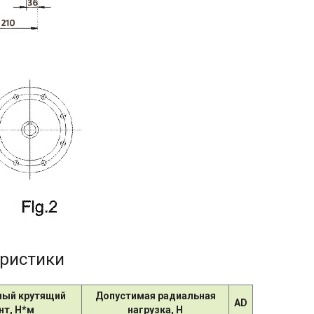
еристики
ый крутящий
Допустимая радиальная
AD
т, Н*м
нагрузка, Н