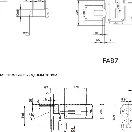
FA87
ние с полым выходным валом