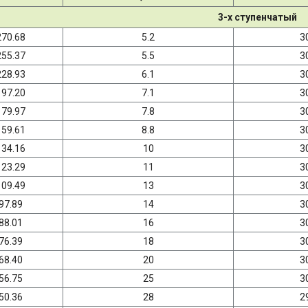
3-х ступенчатый
270.68
5.2
3
255.37
5.5
3
228.93
6.1
3
197.20
7.1
3
179.97
7.8
3
159.61
8.8
3
134.16
10
3
123.29
11
3
109.49
13
3
97.89
14
3
88.01
16
3
76.39
18
3
68.40
20
3
56.75
25
3
50.36
28
2