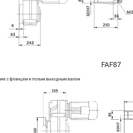
FAF87
ние с фланцем и полым выходным валом