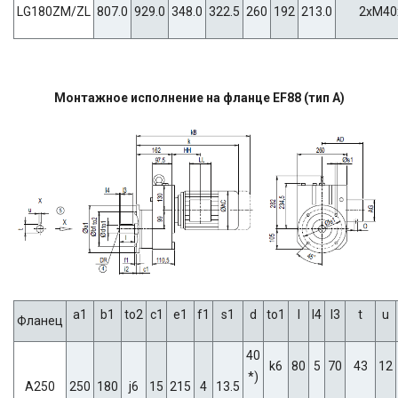
LG180ZM/ZL
807.0
929.0
348.0
322.5
260
192
213.0
2xM40
Монтажное исполнение на фланце EF88 (тип A)
a1
b1
to2
c1
e1
f1
s1
d
to1
l
l4
l3
t
u
Фланец
40
k6
80
5
70
43
12
*)
A250
250
180
j6
15
215
4
13.5