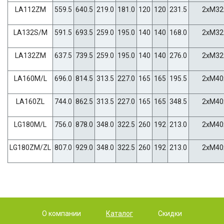
LA112ZM
559.5
640.5
219.0
181.0
120
120
231.5
2xM32
LA132S/M
591.5
693.5
259.0
195.0
140
140
168.0
2xM32
LA132ZM
637.5
739.5
259.0
195.0
140
140
276.0
2xM32
LA160M/L
696.0
814.5
313.5
227.0
165
165
195.5
2xM40
LA160ZL
744.0
862.5
313.5
227.0
165
165
348.5
2xM40
LG180M/L
756.0
878.0
348.0
322.5
260
192
213.0
2xM40
LG180ZM/ZL
807.0
929.0
348.0
322.5
260
192
213.0
2xM40
О компании
Каталог
Скидки