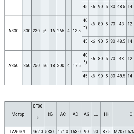
45
k6
90
5
80
48.5
14
40
k6
80
5
70
43
12
*)
A300
300
230
j6
16
265
4
13.5
45
k6
90
5
80
48.5
14
40
k6
80
5
70
43
12
*)
A350
350
250
h6
18
300
4
17.5
45
k6
90
5
80
48.5
14
EF88
Мотор
kB
AC
AD
AG
LL
HH
O
k
LA90S/L
462.0
533.0
174.0
163.0
90
90
87.5
M20x1.5/