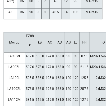
40 *)
k6
80
5
70
43
12
98
M16x36
45
k6
90
5
80
48.5
14
108
M16x36
EZ88
Мотор
kB
AC
AD
AG
LL
HH
O
k
LA90S/L
462.0
533.0
174.0
163.0
90
90
87.5
M20x1.5/
LA90ZL
507.0
578.0
174.0
163.0
90
90
211.5
M20x1.5/
LA100L
505.5
586.5
195.0
168.0
120
120
125.5
2xM32
LA100ZL
575.5
656.5
195.0
168.0
120
120
257.5
2xM32
LA112M
531.5
612.5
219.0
181.0
120
120
127.5
2xM32