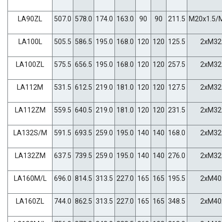
LA90ZL
507.0
578.0
174.0
163.0
90
90
211.5
M20x1.5/
LA100L
505.5
586.5
195.0
168.0
120
120
125.5
2xM32
LA100ZL
575.5
656.5
195.0
168.0
120
120
257.5
2xM32
LA112M
531.5
612.5
219.0
181.0
120
120
127.5
2xM32
LA112ZM
559.5
640.5
219.0
181.0
120
120
231.5
2xM32
LA132S/M
591.5
693.5
259.0
195.0
140
140
168.0
2xM32
LA132ZM
637.5
739.5
259.0
195.0
140
140
276.0
2xM32
LA160M/L
696.0
814.5
313.5
227.0
165
165
195.5
2xM40
LA160ZL
744.0
862.5
313.5
227.0
165
165
348.5
2xM40