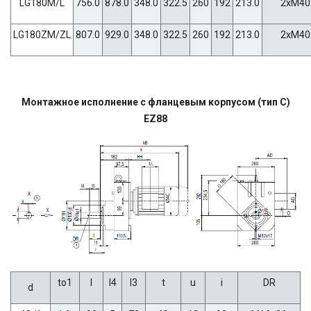
LG180M/L
756.0
878.0
348.0
322.5
260
192
213.0
2xM40
LG180ZM/ZL
807.0
929.0
348.0
322.5
260
192
213.0
2xM40
Монтажное исполнение с фланцевым корпусом (тип C)
EZ88
to1
l
l4
l3
t
u
i
DR
d