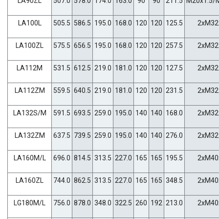
LA90ZL
507.0
578.0
174.0
163.0
90
90
211.5
M20x1.5/
LA100L
505.5
586.5
195.0
168.0
120
120
125.5
2xM32
LA100ZL
575.5
656.5
195.0
168.0
120
120
257.5
2xM32
LA112M
531.5
612.5
219.0
181.0
120
120
127.5
2xM32
LA112ZM
559.5
640.5
219.0
181.0
120
120
231.5
2xM32
LA132S/M
591.5
693.5
259.0
195.0
140
140
168.0
2xM32
LA132ZM
637.5
739.5
259.0
195.0
140
140
276.0
2xM32
LA160M/L
696.0
814.5
313.5
227.0
165
165
195.5
2xM40
LA160ZL
744.0
862.5
313.5
227.0
165
165
348.5
2xM40
LG180M/L
756.0
878.0
348.0
322.5
260
192
213.0
2xM40