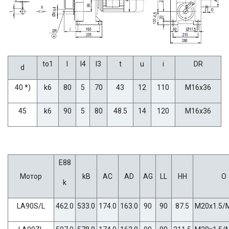
to1
l
l4
l3
t
u
i
DR
d
40 *)
k6
80
5
70
43
12
110
M16x36
45
k6
90
5
80
48.5
14
120
M16x36
E88
Мотор
kB
AC
AD
AG
LL
HH
O
k
LA90S/L
462.0
533.0
174.0
163.0
90
90
87.5
M20x1.5/