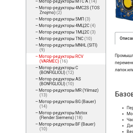
Мотор-редукторы MTC A
(14)
Мотор-редукторы 4MC2S (TOS
Znojmo)
(2)
Мотор-редукторы 5МП
(3)
Мотор-редукторы 4МЦ2С
(4)
Мотор-редукторы 1МЦ2С
(3)
Описа
Мотор-редукторы TNC
(10)
Мотор-редукторы MNHL (SITI)
(9)
Промышл
Мотор-редукторы RCV
(VARMEC)
(16)
переменн
Мотор-редукторы C
лапок ил
(BONFIGLIOLI)
(12)
Мотор-редукторы AS
(BONFIGLIOLI)
(10)
Мотор-редукторы MR (Yilmaz)
Базо
(13)
Мотор-редукторы BG (Bauer)
(14)
Пе
Мотор-редукторы Motox
Мощ
(Flender Siemens)
(18)
Ча
Мотор-редукторы BF (Bauer)
Ди
(10)
Вес