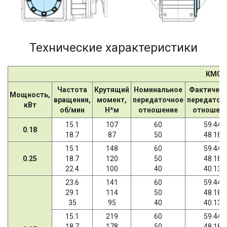
Технические характеристики
КМ07
Частота
Крутящий
Номинальное
Фактичес
Мощность,
вращения,
момент,
передаточное
передаточ
кВт
об/мин
Н*м
отношение
отношен
15.1
107
60
59.44
0.18
18.7
87
50
48.18
15.1
148
60
59.44
0.25
18.7
120
50
48.18
22.4
100
40
40.13
23.6
141
60
59.44
29.1
114
50
48.18
35
95
40
40.13
15.1
219
60
59.44
18.7
178
50
48.18