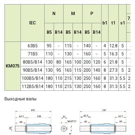
N
M
P
7.5
IEC
b1
t1
s1
B5
B14
B5
B14
B5
B14
63B5
95
-
115
-
140
-
4
12.8
5
-
71B5
110
-
130
-
160
-
5
16.3
5
-
80B5/B14
130
80
165
100
200
120
6
21.8
5
-
KM075
90B5/B14
130
95
165
115
200
140
8
27.3
5
24
100B5/B14
180
110
215
130
250
160
8
31.3
5.5
28
112B5/B14
180
110
215
130
250
160
8
31.3
5.5
28
Выходные валы