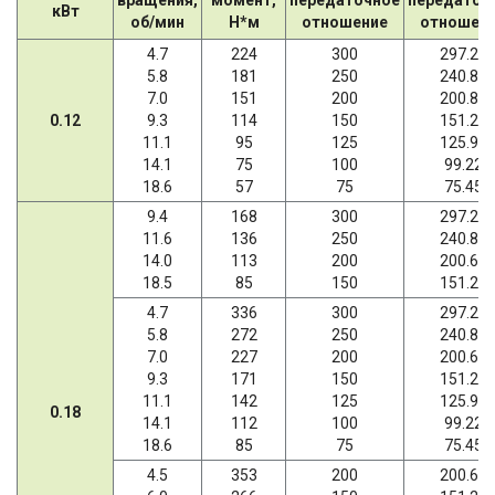
кВт
об/мин
Н*м
отношение
отношен
4.7
224
300
297.21
5.8
181
250
240.89
7.0
151
200
200.86
0.12
9.3
114
150
151.20
11.1
95
125
125.95
14.1
75
100
99.22
18.6
57
75
75.45
9.4
168
300
297.21
11.6
136
250
240.89
14.0
113
200
200.66
18.5
85
150
151.20
4.7
336
300
297.21
5.8
272
250
240.89
7.0
227
200
200.66
9.3
171
150
151.20
11.1
142
125
125.95
0.18
14.1
112
100
99.22
18.6
85
75
75.45
4.5
353
200
200.66