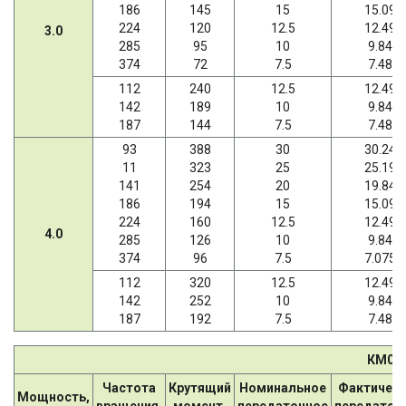
186
145
15
15.09
224
120
12.5
12.49
3.0
285
95
10
9.84
374
72
7.5
7.48
112
240
12.5
12.49
142
189
10
9.84
187
144
7.5
7.48
93
388
30
30.24
11
323
25
25.19
141
254
20
19.84
186
194
15
15.09
224
160
12.5
12.49
4.0
285
126
10
9.84
374
96
7.5
7.075
112
320
12.5
12.49
142
252
10
9.84
187
192
7.5
7.48
КМ07
Частота
Крутящий
Номинальное
Фактичес
Мощность,
вращения,
момент,
передаточное
передаточ