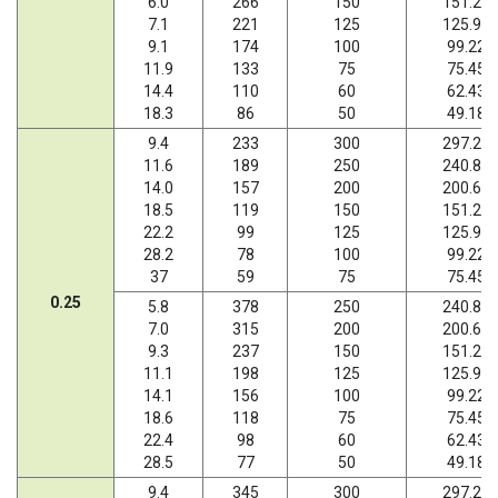
6.0
266
150
151.20
7.1
221
125
125.95
9.1
174
100
99.22
11.9
133
75
75.45
14.4
110
60
62.43
18.3
86
50
49.18
9.4
233
300
297.21
11.6
189
250
240.89
14.0
157
200
200.66
18.5
119
150
151.20
22.2
99
125
125.95
28.2
78
100
99.22
37
59
75
75.45
0.25
5.8
378
250
240.89
7.0
315
200
200.66
9.3
237
150
151.20
11.1
198
125
125.95
14.1
156
100
99.22
18.6
118
75
75.45
22.4
98
60
62.43
28.5
77
50
49.18
9.4
345
300
297.21