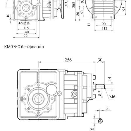
КМ075C без фланца