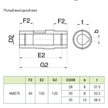
Полый выходной вал
F2
E2
G2
D2H8
b
t
28
8
31.3
KM075
40
105
120
30
8
33.3
35
10
38.3