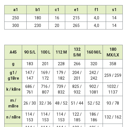
a1
b1
c1
e1
f1
s1
250
180
16
215
4,0
14
300
230
20
265
4,0
14
132
180
A45
90 S/L
100 L
112 M
160 M/L
S/M
MX/LX
g
183
201
228
266
320
358
g1 /
147 /
169 /
179 /
204 /
242 /
259 / 259
g1Bre
147
172
182
201
242
686 /
716 /
739 /
825 /
902 /
1032 /
k / kBre
761
807
832
932
1081
1137
m /
26 / 30
32 / 36
48 / 52
51 / 44
52 / 52
93 / 78
mBre
114 /
114 /
114 /
122 /
186 /
n / nBre
132 / 162
153
153
153
185
186