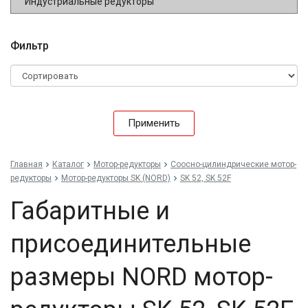
Индустриальные редукторы
Фильтр
Применить
Главная
Каталог
Мотор-редукторы
Соосно-цилиндрические мотор-
редукторы
Мотор-редукторы SK (NORD)
SK 52, SK 52F
Габаритные и
присоединительные
размеры NORD мотор-