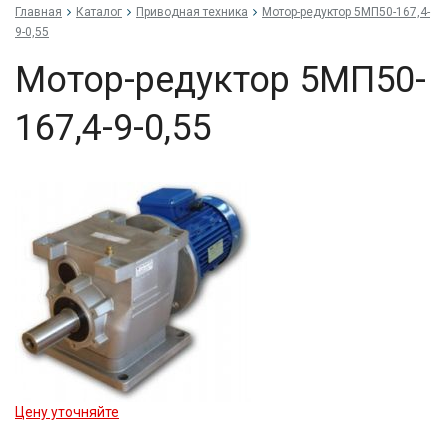
Главная
Каталог
Приводная техника
Мо­тор-ре­дук­тор 5МП50-167,4-
9-0,55
Мо­тор-ре­дук­тор 5МП50-
167,4-9-0,55
Цену уточняйте