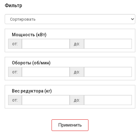
Фильтр
Мощность (кВт)
от:
до:
Обороты (об/мин)
от:
до:
Вес редуктора (кг)
от:
до:
Применить