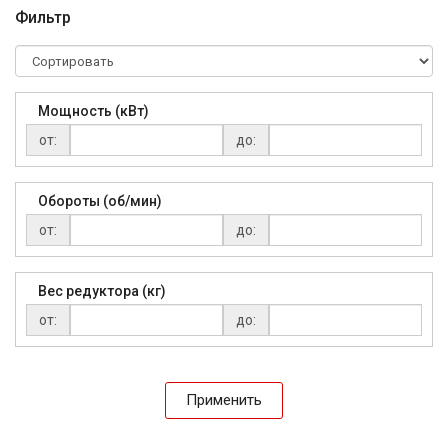
Фильтр
Мощность (кВт)
от:
до:
Обороты (об/мин)
от:
до:
Вес редуктора (кг)
от:
до:
Применить