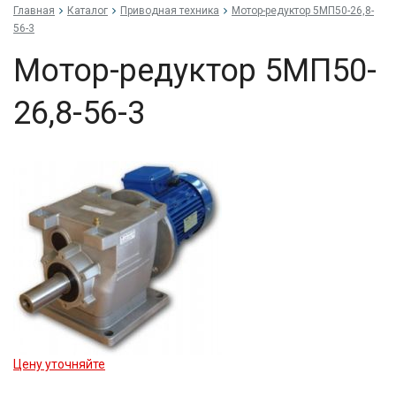
Главная
Каталог
Приводная техника
Мо­тор-ре­дук­тор 5МП50-26,8-
56-3
Мо­тор-ре­дук­тор 5МП50-
26,8-56-3
Цену уточняйте