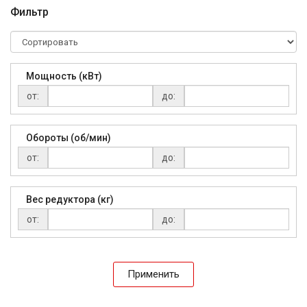
Фильтр
Мощность (кВт)
от:
до:
Обороты (об/мин)
от:
до:
Вес редуктора (кг)
от:
до:
Применить