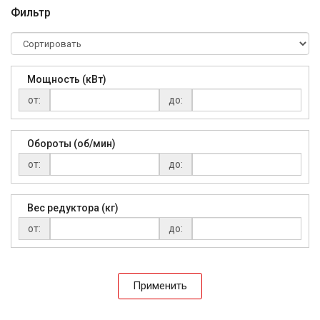
Фильтр
Мощность (кВт)
от:
до:
Обороты (об/мин)
от:
до:
Вес редуктора (кг)
от:
до:
Применить