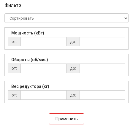
Фильтр
Мощность (кВт)
от:
до:
Обороты (об/мин)
от:
до:
Вес редуктора (кг)
от:
до:
Применить