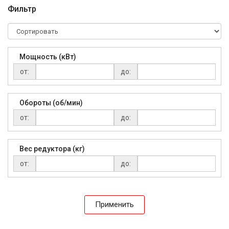
Фильтр
Мощность (кВт)
от:
до:
Обороты (об/мин)
от:
до:
Вес редуктора (кг)
от:
до:
Применить