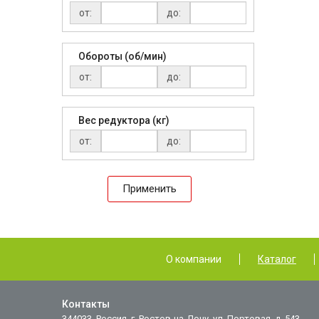
от:
до:
Обороты (об/мин)
от:
до:
Вес редуктора (кг)
от:
до:
Применить
О компании
Каталог
Контакты
344033, Россия, г. Ростов-на-Дону, ул. Портовая, д. 543