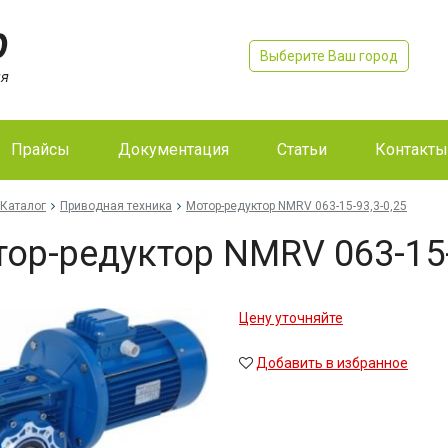
Выберите Ваш город
Прайсы
Документация
Статьи
Контакты
Каталог
Приводная техника
Мо­тор-ре­дук­тор NMRV 063-15-93,3-0,25
тор-ре­дук­тор NMRV 063-15
Цену уточняйте
Добавить в избранное